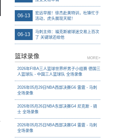
宏远早报！徐杰赴美特训，杜锋忙于
06-13
活动，虎头展现天赋！
马刺主帅：福克斯被球迷交易上百次
06-13
了 关键球还给他
篮球录像
MORE>
2026年FIBA三人篮球世界杯男子小组赛 德国三
人篮球队 - 中国三人篮球队 全场录像
2026年05月29日NBA西部决赛G6 雷霆 - 马刺
全场录像
2026年05月26日NBA东部决赛G4 尼克斯 - 骑
士 全场录像
2026年05月25日NBA西部决赛G4 雷霆 - 马刺
全场录像