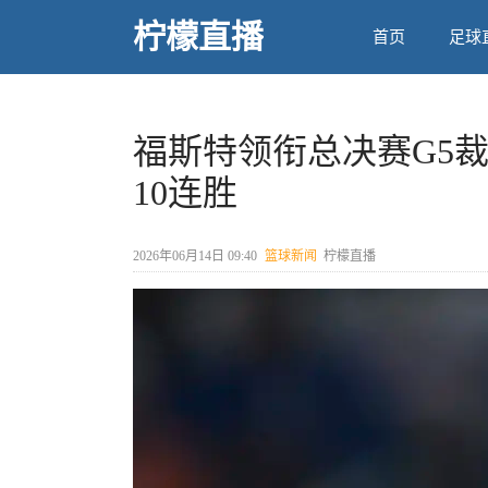
柠檬直播
首页
足球
福斯特领衔总决赛G5
10连胜
2026年06月14日 09:40
篮球新闻
柠檬直播