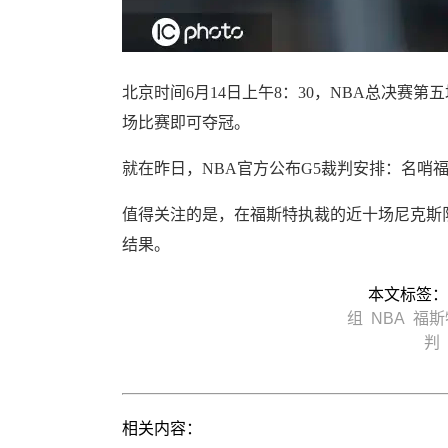
北京时间6月14日上午8：30，NBA总决
场比赛即可夺冠。
就在昨日，NBA官方公布G5裁判安排：名哨
值得关注的是，在福斯特执裁的近十场尼克斯
结果。
本文标签：
组
NBA
福
判
相关内容：