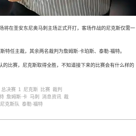
赛第五场将在圣安东尼奥马刺主场正式开打，客场作战的尼克斯仅需一
福斯特任主裁，其余两名裁判为詹姆斯·卡珀斯、泰勒·福特。
队的比赛，尼克斯取得全胜，不知道接下来的比赛会有什么样的
总决赛
1
尼克斯
比赛
裁判
斯特
詹姆斯·卡
马刺
消息资讯
裁
尼克斯队
泰勒·福特