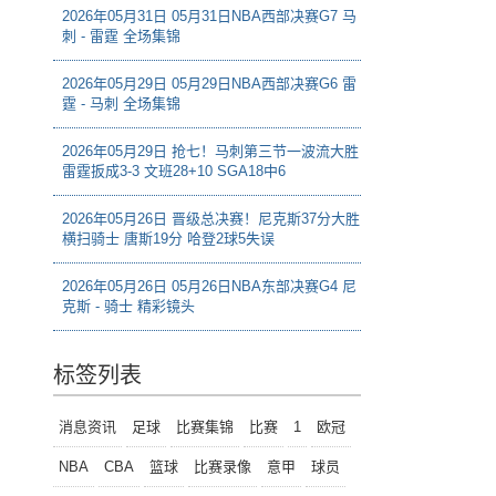
2026年05月31日 05月31日NBA西部决赛G7 马
刺 - 雷霆 全场集锦
2026年05月29日 05月29日NBA西部决赛G6 雷
霆 - 马刺 全场集锦
2026年05月29日 抢七！马刺第三节一波流大胜
雷霆扳成3-3 文班28+10 SGA18中6
2026年05月26日 晋级总决赛！尼克斯37分大胜
横扫骑士 唐斯19分 哈登2球5失误
2026年05月26日 05月26日NBA东部决赛G4 尼
克斯 - 骑士 精彩镜头
标签列表
消息资讯
足球
比赛集锦
比赛
1
欧冠
NBA
CBA
篮球
比赛录像
意甲
球员