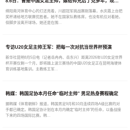
8.6日：曾是中国女足主帅，嫁给师兄后丁克多年，现在丈夫已是上海女足领队
绵阳南河体育中心的灯还亮着，川超冠军挑战赛刚落幕，水庆霞上台把
奖杯递给地方联赛优胜者。她不在国家队教练席，也没有机位对着她，
但脚步没离开球场，她还是在围...
专访U20女足主帅王军：把每一次对抗当世界杯预演
新华社昆明8月5日电（记者岳冉冉、岳东兴）距离2026年U20女足世界
杯开赛仅剩一个月，即将踏上波兰赛场的中国U20女足正在昆明海埂体
育训练基地集训。主教练王军...
韩媒：韩国足协本月任命“临时主帅” 男足热身赛程确定
据韩媒《体育朝鲜》报道，韩国男足9月和10月连续四场A级比赛的对
手都已确定。韩国足协计划在本月内确定“临时主帅”的任命，以备战接
下来的四场国际比赛。韩...