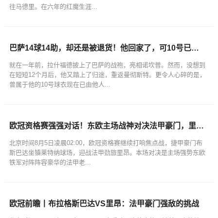
往马德里。在六年的红魔生涯...
巴萨14球14助，却还是被退货！他回家了，可10号已经穿在别人身上
就在一年前，拉什福德披上了巴萨的战袍，亮相诺坎普。然而，没想到
在短短12个月后，他又踏上了归途，重返曼彻斯特。更令人心碎的是，
曾属于他的10号球衣现在已由他人...
欧冠资格赛强强对话！东欧主场战神对决法甲豪门，里昂客场破局难度不小
北京时间8月5日凌晨02:00，欧冠资格赛继续打响焦点战，捷甲豪门布
斯巴达坐镇莱特纳球场，迎战法甲劲旅里昂。本场对决是主场强势东欧
铁军对阵阵容豪华的法甲老...
欧冠前瞻丨布拉格斯巴达VS里昂：法甲豪门强敌的挑战