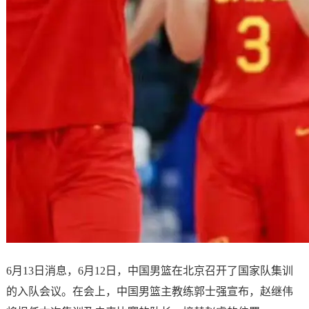
6月13日消息，6月12日，中国男篮在北京召开了国家队集训
的入队会议。在会上，中国男篮主教练郭士强宣布，赵继伟