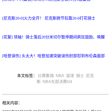
[尼克斯20-0]火力全开！ 尼克斯跨节狂轰20-0打花骑士
[花絮] 领袖！骑士落后20分米切尔暂停期间疯狂鼓励、唤醒
[哈登误伤] 头太大！哈登加速突破误伤肘部怼到布伦森面部
本文标签：
比赛集锦
NBA
篮球
骑士
尼克
斯
NBA东部决赛G4
相关内容：