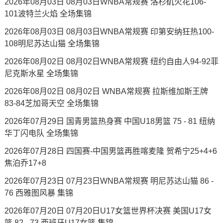
2026年08月03日 08月03日WNBA常规赛 洛杉矶火花106-
101波特兰火焰 全场集锦
2026年08月03日 08月03日WNBA常规赛 印第安纳狂热100-
108明尼苏达山猫 全场集锦
2026年08月02日 08月02日WNBA常规赛 纽约自由人94-92菲
尼克斯水星 全场集锦
2026年08月02日 08月02日 WNBA常规赛 拉斯维加斯王牌
83-84芝加哥天空 全场集锦
2026年07月29日 国青男篮热身赛 中国U18男篮 75 - 81 纽纳
华丁闪电队 全场集锦
2026年07月28日 四国赛-中国男篮再胜喀麦隆 贺希宁25+4+6
焦泊乔17+8
2026年07月23日 07月23日WNBA常规赛 明尼苏达山猫 86 -
76 西雅图风暴 集锦
2026年07月20日 07月20日U17女篮世界杯决赛 美国U17女
篮 82 - 73 西班牙U17女篮 集锦