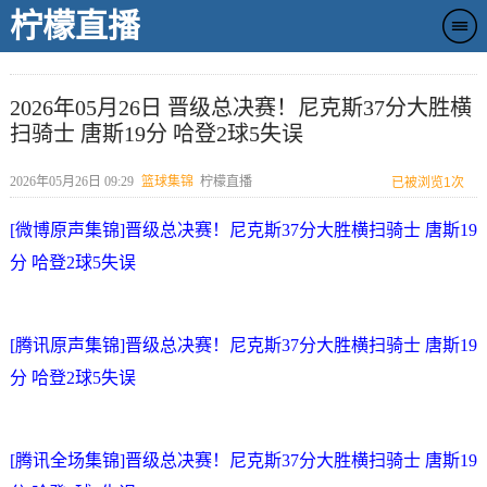
柠檬直播
2026年05月26日 晋级总决赛！尼克斯37分大胜横
扫骑士 唐斯19分 哈登2球5失误
2026年05月26日 09:29
篮球集锦
柠檬直播
已被浏览
1次
[微博原声集锦]晋级总决赛！尼克斯37分大胜横扫骑士 唐斯19
分 哈登2球5失误
[腾讯原声集锦]晋级总决赛！尼克斯37分大胜横扫骑士 唐斯19
分 哈登2球5失误
[腾讯全场集锦]晋级总决赛！尼克斯37分大胜横扫骑士 唐斯19