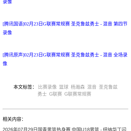
录像
[腾讯国语]02月23日G联赛常规赛 圣克鲁兹勇士 - 混音 第四节
录像
[腾讯原声]02月23日G联赛常规赛 圣克鲁兹勇士 - 混音 全场录
像
本文标签：
比赛录像
篮球
杨瀚森
混音
圣克鲁兹
勇士
G联赛
G联赛常规赛
相关内容：
2026年07月29日国青男篮热身赛 中国U18男篮 - 纽纳华丁闪