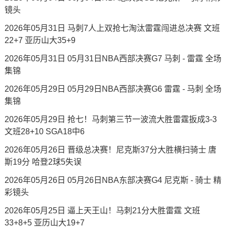
镜头
2026年05月31日 马刺7人上双抢七淘汰雷霆闯进总决赛 文班
22+7 亚历山大35+9
2026年05月31日 05月31日NBA西部决赛G7 马刺 - 雷霆 全场
集锦
2026年05月29日 05月29日NBA西部决赛G6 雷霆 - 马刺 全场
集锦
2026年05月29日 抢七！马刺第三节一波流大胜雷霆扳成3-3
文班28+10 SGA18中6
2026年05月26日 晋级总决赛！尼克斯37分大胜横扫骑士 唐
斯19分 哈登2球5失误
2026年05月26日 05月26日NBA东部决赛G4 尼克斯 - 骑士 精
彩镜头
2026年05月25日 逼上天王山！马刺21分大胜雷霆 文班
33+8+5 亚历山大19+7