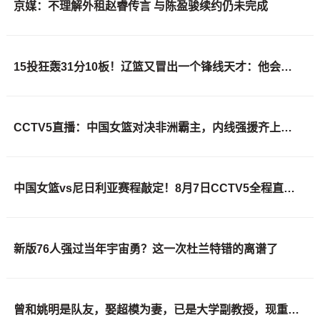
京媒：不理解外租赵睿传言 与陈盈骏续约仍未完成
15投狂轰31分10板！辽篮又冒出一个锋线天才：他会是下一个张镇麟吗？
CCTV5直播：中国女篮对决非洲霸主，内线强援齐上阵，敌手实力不容小觑
中国女篮vs尼日利亚赛程敲定！8月7日CCTV5全程直播，杨舒予迎来归队首战
新版76人强过当年宇宙勇？这一次杜兰特错的离谱了
曾和姚明是队友，娶超模为妻，已是大学副教授，现重返宏远管理层