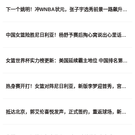
下一个姚明！冲WNBA状元，张子宇选秀前景一路飙升，位居第二位
中国女篮险胜尼日利亚！杨舒予赛后掏心窝说出心里话，说的很实在
女篮世界杯实力榜更新：美国延续霸主地位 中国排名第六 日本位列第十
热身赛开打！女篮对阵尼日利亚，新版李梦迎首秀，宫鲁鸣检验成效
抵达北京，郭艾伦喜悦发声，正式签约，重返球场，新岗位曝光