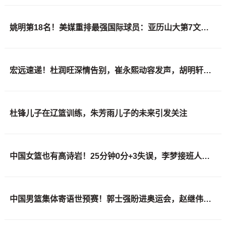
姚明第18名！美媒重排最强国际球员：亚历山大第7文班亚马屈居50
宏远速递！杜润旺深情告别，崔永熙动容发声，胡明轩正式归队
杜锋儿子在辽篮训练，朱芳雨儿子的未来引发关注
中国女篮也有高诗岩！25分钟0分+3失误，李梦接班人掉链子
中国男篮集体寄语世预赛！郭士强盼进奥运会，赵继伟强调彼此信任