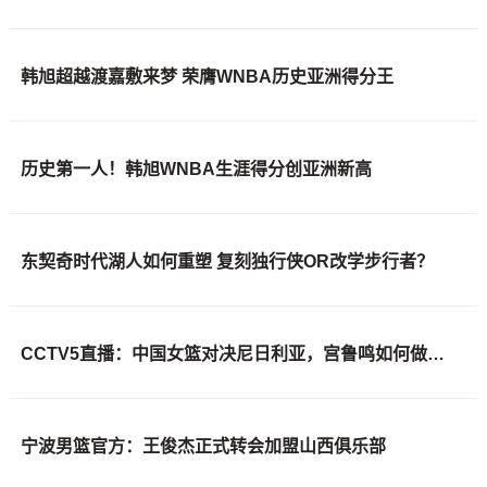
韩旭超越渡嘉敷来梦 荣膺WNBA历史亚洲得分王
历史第一人！韩旭WNBA生涯得分创亚洲新高
东契奇时代湖人如何重塑 复刻独行侠OR改学步行者？
CCTV5直播：中国女篮对决尼日利亚，宫鲁鸣如何做出艰难取舍
宁波男篮官方：王俊杰正式转会加盟山西俱乐部