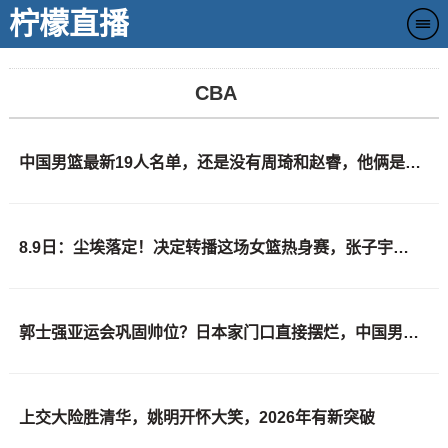
柠檬直播
CBA
中国男篮最新19人名单，还是没有周琦和赵睿，他俩是真回不来了
8.9日：尘埃落定！决定转播这场女篮热身赛，张子宇领衔，可韩旭李月汝全没来
郭士强亚运会巩固帅位？日本家门口直接摆烂，中国男篮全主力出击
上交大险胜清华，姚明开怀大笑，2026年有新突破